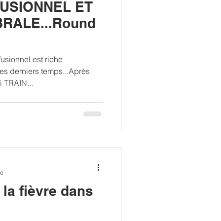
FUSIONNEL ET
RALE...Round
usionnel est riche
es derniers temps...Après
 TRAIN...
re
 la fièvre dans