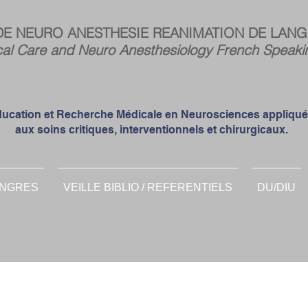
Espa
DE NEURO ANESTHESIE REANIMATION DE LANG
memb
cal Care and Neuro Anesthesiology French Speaki
ucation et Recherche Médicale en Neurosciences appliqu
aux soins critiques, interventionnels et chirurgicaux.
NGRES
VEILLE BIBLIO / REFERENTIELS
DU/DIU