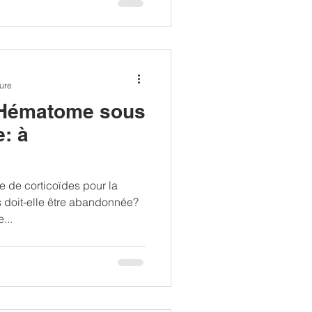
ture
t Hématome sous
: à
e de corticoïdes pour la
 doit-elle être abandonnée?
...