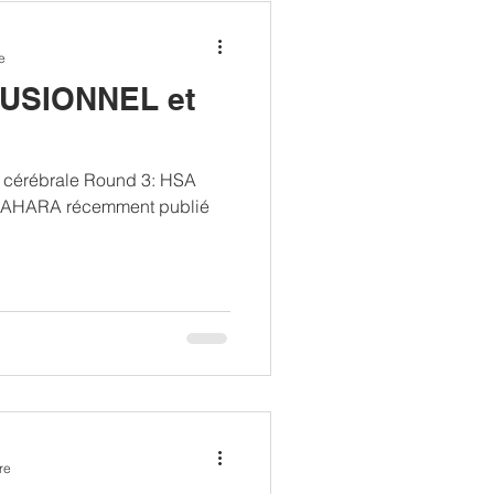
e
USIONNEL et
on cérébrale Round 3: HSA
e SAHARA récemment publié
re