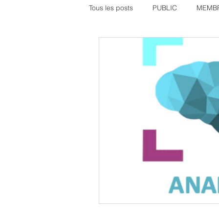
Tous les posts
PUBLIC
MEMBR
CONGRES SFAR
MEMBRES
Offre PhD - Post-Doc
autoreg