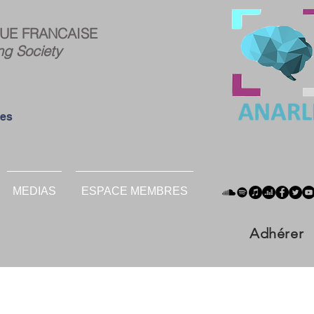
ce
Connexion
UE FRANCAISE
res :
ng Society
ées
MEDIAS
ESPACE MEMBRES
Adhérer