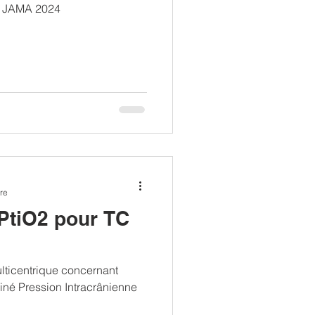
l. JAMA 2024
re
PtiO2 pour TC
ulticentrique concernant
iné Pression Intracrânienne