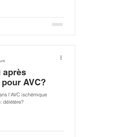
ture
 après
thrombectomie pour AVC?
dans l'AVC ischémique
: délétère?