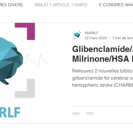
ES DIVERS
BIBLIO 1 ARTICLE 1 DIAPO
E CONGRES ANA
CONGRES
Bibliographie ANARLF
Replay congres 20
ANARLF
22 mars 2025
1 min de lec
Glibenclamide
ulation
Traumatisme crânien
Article commenté
Milrinone/HSA
Retrouvez 2 nouvelles biblio
glibenclamide for cerebral o
hemispheric stroke (CHARM):