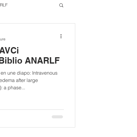
RLF
22
ture
/AVCi
 Biblio ANARLF
 en une diapo: Intravenous
edema after large
 a phase...