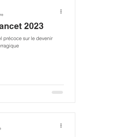
re
ancet 2023
l précoce sur le devenir
orragique
e