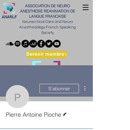
ASSOCIATION DE NEURO
ANESTHESIE REANIMATION DE
LANGUE FRANCAISE
ANARLF
Neurocritical Care and Neuro
Anesthesiology French Speaking
Society
Devenir membre
Plus d'actions
S'abonner
Pierre Antoine Pioche
Écrivain
Pierre Antoine Pioche