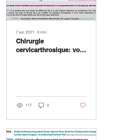
7 avr. 2021
∙
0
min
Chirurgie
cervicarthrosique: voie
antérieure ou
postérieure ?
117
0