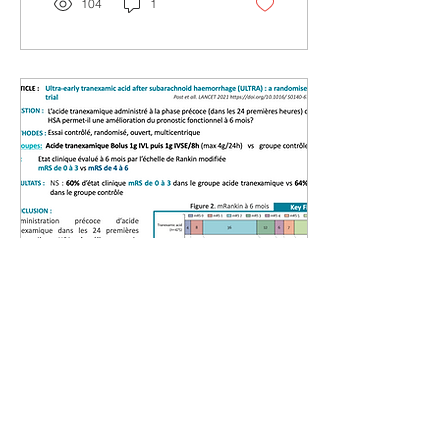
104
1
4 mars 2021
∙
0
min
Ultra early acid
tramexamic