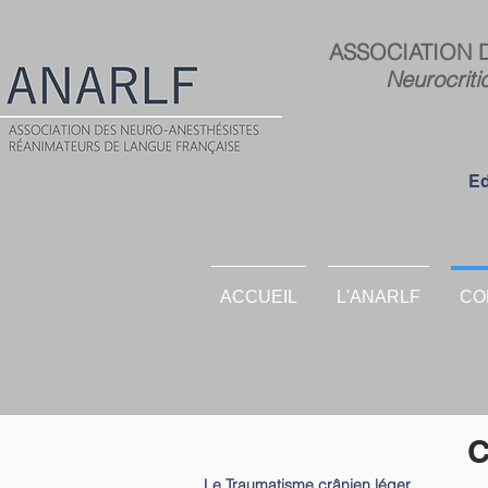
ASSOCIATION 
Neurocriti
Ed
ACCUEIL
L'ANARLF
CO
Le Traumatisme crânien léger