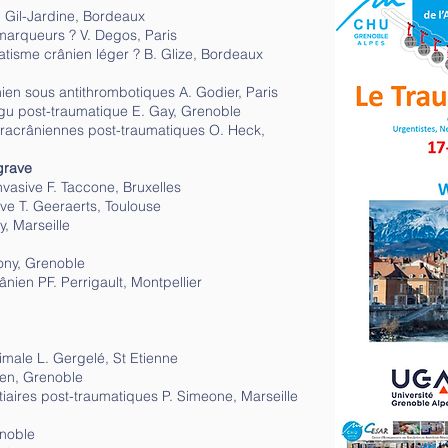
 Gil-Jardine, Bordeaux
marqueurs ? V. Degos, Paris
tisme crânien léger ? B. Glize, Bordeaux
ien sous antithrombotiques A. Godier, Paris
gu post-traumatique E. Gay, Grenoble
tracrâniennes post-traumatiques O. Heck,
grave
vasive F. Taccone, Bruxelles
ve T. Geeraerts, Toulouse
, Marseille
ony, Grenoble
ien PF. Perrigault, Montpellier
male L. Gergelé, St Etienne
yen, Grenoble
iaires post-traumatiques P. Simeone, Marseille
enoble