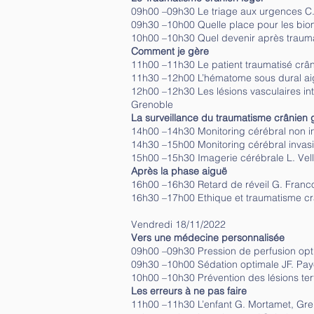
09h00 –09h30 Le triage aux urgences C.
09h30 –10h00 Quelle place pour les bio
10h00 –10h30 Quel devenir après trauma
Comment je gère
11h00 –11h30 Le patient traumatisé crân
11h30 –12h00 L’hématome sous dural ai
12h00 –12h30 Les lésions vasculaires in
Grenoble
La surveillance du traumatisme crânien 
14h00 –14h30 Monitoring cérébral non in
14h30 –15h00 Monitoring cérébral invasi
15h00 –15h30 Imagerie cérébrale L. Velly
Après la phase aiguë
16h00 –16h30 Retard de réveil G. Franc
16h30 –17h00 Ethique et traumatisme crân
Vendredi 18/11/2022
Vers une médecine personnalisée
09h00 –09h30 Pression de perfusion opti
09h30 –10h00 Sédation optimale JF. Pa
10h00 –10h30 Prévention des lésions tert
Les erreurs à ne pas faire
11h00 –11h30 L’enfant G. Mortamet, Gr