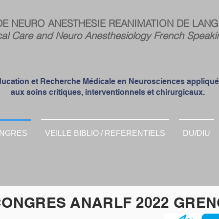
Espa
DE NEURO ANESTHESIE REANIMATION DE LANG
memb
cal Care and Neuro Anesthesiology French Speaki
ucation et Recherche Médicale en Neurosciences appliqu
aux soins critiques, interventionnels et chirurgicaux.
NGRES
VEILLE BIBLIO / REFERENTIELS
DU/DIU
CONGRES ANARLF 2022 GRE