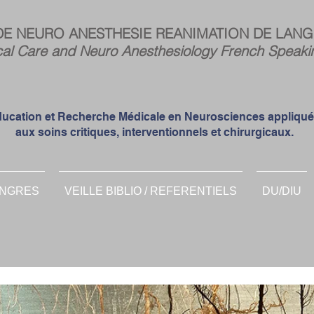
Espa
DE NEURO ANESTHESIE REANIMATION DE LANG
memb
cal Care and Neuro Anesthesiology French Speaki
ucation et Recherche Médicale en Neurosciences appliqu
aux soins critiques, interventionnels et chirurgicaux.
NGRES
VEILLE BIBLIO / REFERENTIELS
DU/DIU