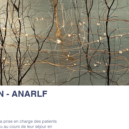
N - ANARLF
la prise en charge des patients
u au cours de leur séjour en