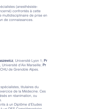
cialistes (anesthésiste-
oncerné) confrontés à cette
 multidisciplinaire de prise en
un de connaissances.
aszewicz
, Université Lyon 1;
Pr
, Université d'Aix Marseille;
Pr
 CHU de Grenoble Alpes.
pécialistes, titulaires du
’exercice de la Médecine. Ces
ésés en réanimation, ou
e.
rits à un Diplôme d’Etudes
ou à un DES Complémentaire