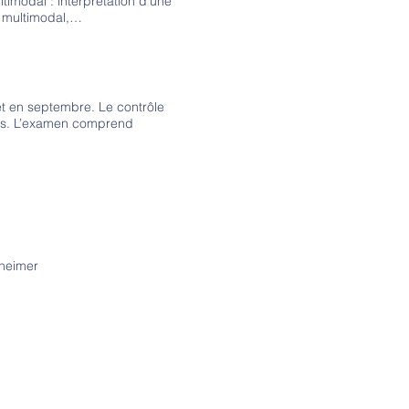
timodal : interprétation d’une
e multimodal,…
et en septembre. Le contrôle
tés. L’examen comprend
theimer