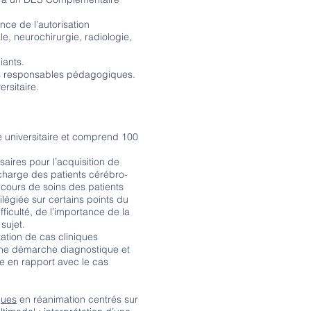
ance de l’autorisation
le, neurochirurgie, radiologie,
iants.
des responsables pédagogiques.
rsitaire.
e universitaire et comprend 100
saires pour l’acquisition de
charge des patients cérébro-
rcours de soins des patients
légiée sur certains points du
fficulté, de l’importance de la
 sujet.
tion de cas cliniques
 une démarche diagnostique et
e en rapport avec le cas
ques
en réanimation centrés sur