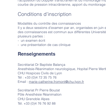
l’acquisition du Doppler transcrânien et du monitorage mul
courbe de pression intracrânienne, apport du monitorag
Conditions d’inscription
Modalités du contrôle des connaissances
Il y a deux sessions d’examen par an, organisées en juin 
des connaissances est commun aux différentes Universi
plusieurs parties :
- un examen écrit
- une présentation de cas clinique
Renseignements
Secrétariat Dr Baptiste Balança
Anesthésie-Réanimation neurologique, Hopital Pierre Wer
CHU Hospices Civils de Lyon
Tél :
+33 (0)
4 72 35 75 76
Email :
marie-catherine.fromont@chu-lyon.fr
Secrétariat Pr Pierre Bouzat
Pôle Anesthésie Réanimation
CHU Grenoble Alpes
Tél. +33 (0)4 76 76 92 88