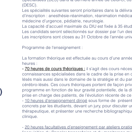
(DESC).
Les spécialités suivantes seront prioritaires dans la délivr
d’inscription : anesthésie-réanimation, réanimation médica
médecine d’urgence, pédiatrie, neurologie.
La capacité d’accueil maximale du DIU est fixée à 35 étud
Les candidats seront sélectionnés sur dossier par l’un 
Les inscriptions sont closes au 31 Octobre de l’année unive
Programme de l'enseignement :
La formation théorique est effectuée au cours d’une anné
heures :
-
70 heures de cours théoriques :
il s’agit des cours néces
connaissances spécialisées dans le cadre de la prise en 
lésés mais aussi dans le domaine de la stratégie et du pa
cérébro-lésés. Ces cours théoriques portent de façon privi
)
programme en fonction de leur gravité potentielle, de la di
prise en charge des patients, de l’évolution récente de ce
-
10 heures d’enseignement dirigé
sous forme de présenta
concrets par les étudiants, devant un jury, pour discuter
thérapeutique, et présenter une recherche bibliographiqu
clinique.
-
20 heures facultatives d’enseignement par ateliers prati