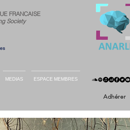
ce
Connexion
UE FRANCAISE
res :
ng Society
ées
MEDIAS
ESPACE MEMBRES
Adhérer