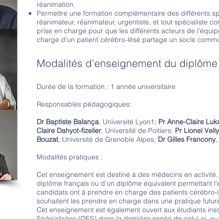
réanimation.
Permettre une formation complémentaire des différents spé
réanimateur, réanimateur, urgentiste, et tout spécialiste c
prise en charge pour que les différents acteurs de l’équipe
charge d’un patient cérébro-lésé partage un socle comm
Modalités d’enseignement du diplôme
Durée de la formation : 1 année universitaire
Responsables pédagogiques:
Dr Baptiste Balança
, Université Lyon1;
Pr Anne-Claire Luk
Claire Dahyot-fizelier
, Université de Poitiers;
Pr Lionel Velly
Bouzat
, Université de Grenoble Alpes;
Dr Gilles Francony
,
Modalités pratiques :
Cet enseignement est destiné à des médecins en activité, s
diplôme français ou d’un diplôme équivalent permettant l
candidats ont à prendre en charge des patients cérébro-l
souhaitent les prendre en charge dans une pratique futur
Cet enseignement est également ouvert aux étudiants insc
Spécialisées (DES) dans la dernière année de celui-ci, 