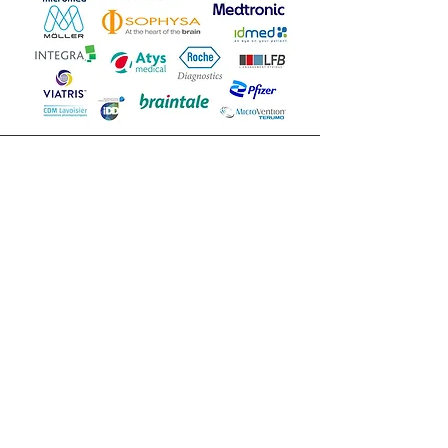
ANARLF
NEUROSCIENCES
NEUROANESTHÉSIE
NEURORÉANIMATION
Contactez nous
envoyez un message
ANARLF
Les documents présentés par
l'association de NeuroAnesthésie
Réanimation de Langue Francaise
(ANARLF) n'engagent que leurs auteurs et