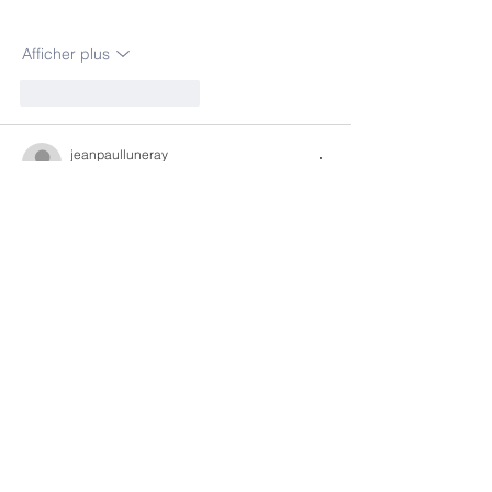
Afficher plus
J'aime
Répondre
jeanpaulluneray
29 janv. 2025
Les boutiques Mode & 
Accessoires :
Accroche Sac A Main
Bandana
Bandeau Cheveux
Bandeau Cheveux
Boutique Bandeau
Beret Francais
Beret Homme
Bijoux Amour
Bijoux Chaine