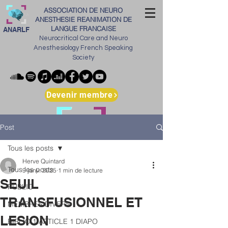
ASSOCIATION DE NEURO
ANESTHESIE REANIMATION DE
LANGUE FRANCAISE
ANARLF
Neurocritical Care and Neuro
Anesthesiology French Speaking
Society
Devenir membre
Post
Tous les posts
Herve Quintard
Tous les posts
9 janv. 2025
1 min de lecture
SEUIL
PUBLIC
TRANSFUSIONNEL ET
MEMBRES DIVERS
LESION
BIBLIO 1 ARTICLE 1 DIAPO