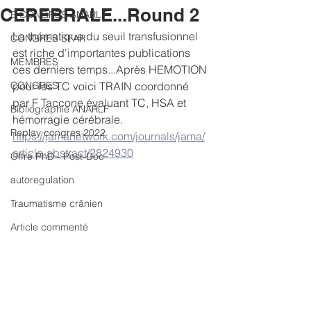
CEREBRALE...Round 2
E CONGRES ANARLF
La thématique du seuil transfusionnel 
CONGRES SFAR
est riche d'importantes publications 
MEMBRES
ces derniers temps...Après HEMOTION 
CONGRES
pour les TC voici TRAIN coordonné 
par F Taccone évaluant TC, HSA et 
Bibliographie ANARLF
hémorragie cérébrale. 
Replay congres 2022
https://jamanetwork.com/journals/jama/
article-abstract/2824930
Offre PhD - Post-Doc
autoregulation
Traumatisme crânien
Article commenté