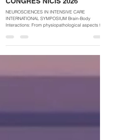
ANARLF
21 janv.
1 min de lecture
CONGRES NICIS 2026
NEUROSCIENCES IN INTENSIVE CARE
INTERNATIONAL SYMPOSIUM Brain-Body
Interactions: From physiopathological aspects to
clinical application in the ICU » 25 and 26 th of
June 2026 GHU Sainte Anne, Psychiatry and
Neuroscience Institute of Paris, France
https://nicis.fr