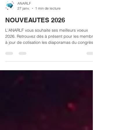
ANARLF
27 janv.
1 min de lecture
NOUVEAUTES 2026
L'ANARLF vous souhaite ses meilleurs voeux
2026. Retrouvez dès à présent pour les membres
à jour de cotisation les diaporamas du congrès
EURONEURO 2025 à Paris qui fut une grande
réussite. Egalement, notre chaine YOUTUBE avec
les replays videos des précédents congrès
notamment Lyon 2024 et Rennes 2023 en accès
libre! Enfin, l'ANARLF soutient l'organisation de
projets de recherche clinique et prévoit en 2026
l'accès à un soutien financier, plus d'infos
prochainement...