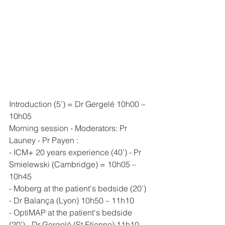
Introduction (5’) = Dr Gergelé 10h00 – 
10h05
Morning session - Moderators: Pr 
Launey - Pr Payen : 
- ICM+ 20 years experience (40’) - Pr 
Smielewski (Cambridge) = 10h05 – 
10h45
- Moberg at the patient's bedside (20’) 
- Dr Balança (Lyon) 10h50 – 11h10
- OptiMAP at the patient's bedside 
(20’) - Dr Gergelé (St Etienne) 11h10 – 