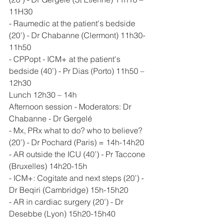
11H30
- Raumedic at the patient's bedside 
(20’) - Dr Chabanne (Clermont) 11h30- 
11h50
- CPPopt - ICM+ at the patient's 
bedside (40’) - Pr Dias (Porto) 11h50 – 
12h30
Lunch 12h30 – 14h
Afternoon session - Moderators: Dr 
Chabanne - Dr Gergelé
- Mx, PRx what to do? who to believe? 
(20’) - Dr Pochard (Paris) = 14h-14h20
- AR outside the ICU (40’) - Pr Taccone 
(Bruxelles) 14h20-15h
- ICM+: Cogitate and next steps (20’) - 
Dr Beqiri (Cambridge) 15h-15h20
- AR in cardiac surgery (20’) - Dr 
Desebbe (Lyon) 15h20-15h40