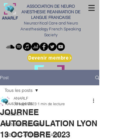
ASSOCIATION DE NEURO
ANESTHESIE REANIMATION DE
LANGUE FRANCAISE
ANARLF
Neurocritical Care and Neuro
Anesthesiology French Speaking
Society
Devenir membre
Post
Tous les posts
ANARLF
Tous les posts
30 sept. 2023
1 min de lecture
JOURNEE
PUBLIC
AUTOREGULATION LYON
MEMBRES DIVERS
13 OCTOBRE 2023
BIBLIO 1 ARTICLE 1 DIAPO