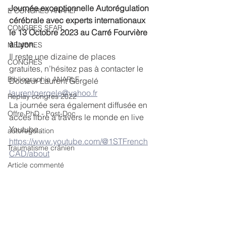
Journée exceptionnelle Autorégulation 
E CONGRES ANARLF
cérébrale avec experts internationaux 
CONGRES SFAR
le 13 Octobre 2023 au Carré Fourvière 
à Lyon.
MEMBRES
Il reste une dizaine de places 
CONGRES
gratuites, n’hésitez pas à contacter le 
Bibliographie ANARLF
Docteur Laurent Gergelé 
laurentgergele@yahoo.fr
Replay congres 2022
La journée sera également diffusée en 
Offre PhD - Post-Doc
accès libre à travers le monde en live 
Youtube :
autoregulation
https://www.youtube.com/@1STFrench
Traumatisme crânien
CAD/about
Article commenté