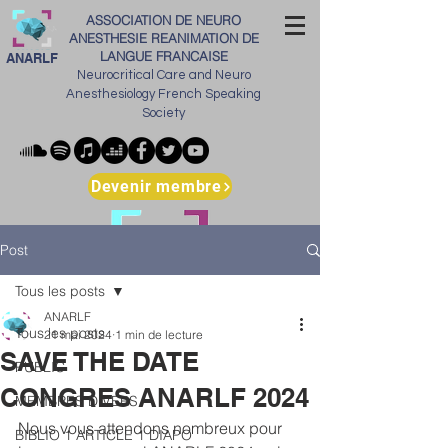
ASSOCIATION DE NEURO
ANESTHESIE REANIMATION DE
LANGUE FRANCAISE
ANARLF
Neurocritical Care and Neuro
Anesthesiology French Speaking
Society
Devenir membre
Post
Tous les posts
ANARLF
Tous les posts
21 mai 2024
1 min de lecture
SAVE THE DATE
PUBLIC
CONGRES ANARLF 2024
MEMBRES DIVERS
Nous vous attendons nombreux pour 
BIBLIO 1 ARTICLE 1 DIAPO