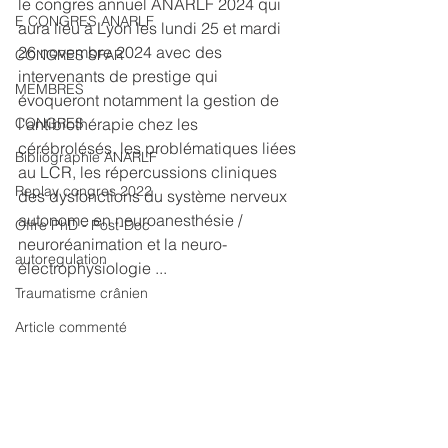
le congres annuel ANARLF 2024 qui 
E CONGRES ANARLF
aura lieu à Lyon les lundi 25 et mardi 
26 novembre 2024 avec des 
CONGRES SFAR
intervenants de prestige qui 
MEMBRES
évoqueront notamment la gestion de 
CONGRES
l'antibiothérapie chez les 
cérébrolésés, les problématiques liées 
Bibliographie ANARLF
au LCR, les répercussions cliniques 
Replay congres 2022
des dysfonctions du système nerveux 
autonome en neuroanesthésie / 
Offre PhD - Post-Doc
neuroréanimation et la neuro-
autoregulation
électrophysiologie ...
Traumatisme crânien
Article commenté