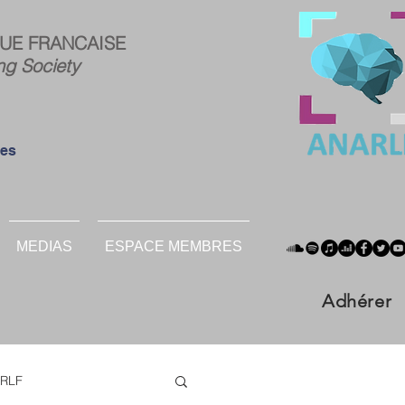
ce
Connexion
UE FRANCAISE
res :
ng Society
ées
MEDIAS
ESPACE MEMBRES
Adhérer
RLF