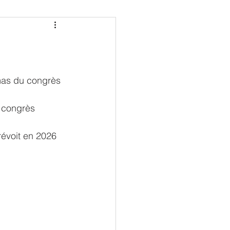
22
mas du congrès 
 congrès 
révoit en 2026 