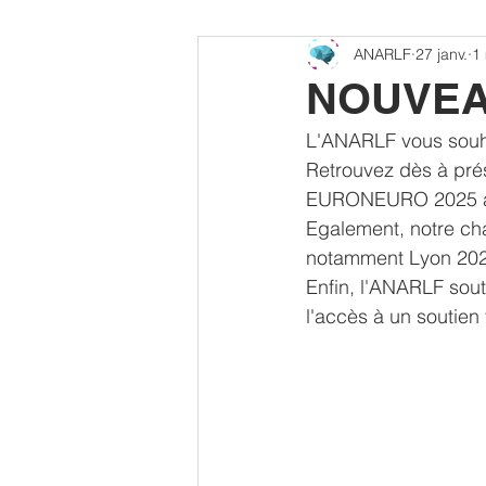
ANARLF
27 janv.
1 
CONGRES SFAR
MEMBRES
NOUVEA
L'ANARLF vous souha
Offre PhD - Post-Doc
autoreg
Retrouvez dès à pré
EURONEURO 2025 à Pa
Egalement, notre ch
notamment Lyon 2024
Enfin, l'ANARLF sout
l'accès à un soutien 