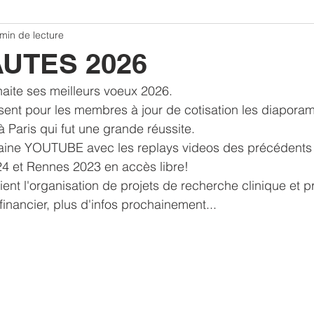
min de lecture
CONGRES
Bibliographie ANARLF
Replay congres 20
UTES 2026
ite ses meilleurs voeux 2026.
ulation
Traumatisme crânien
Article commenté
sent pour les membres à jour de cotisation les diapora
ris qui fut une grande réussite.
aine YOUTUBE avec les replays videos des précédents
 et Rennes 2023 en accès libre!
ient l'organisation de projets de recherche clinique et p
financier, plus d'infos prochainement...