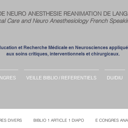
Espa
DE NEURO ANESTHESIE REANIMATION DE LANG
memb
cal Care and Neuro Anesthesiology French Speaki
ucation et Recherche Médicale en Neurosciences appliqu
aux soins critiques, interventionnels et chirurgicaux.
NGRES
VEILLE BIBLIO / REFERENTIELS
DU/DIU
ES DIVERS
BIBLIO 1 ARTICLE 1 DIAPO
E CONGRES ANA