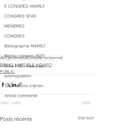
E CONGRES ANARLF
CONGRES SFAR
MEMBRES
CONGRES
Bibliographie ANARLF
Replay congres 2022
AVC
pronostic
Contrôle tensionnel
BIBLIO 1 ARTICLE 1 DIAPO
Offre PhD - Post-Doc
PUBLIC
autoregulation
Traumatisme crânien
Article commenté
Voir tout
Posts récents