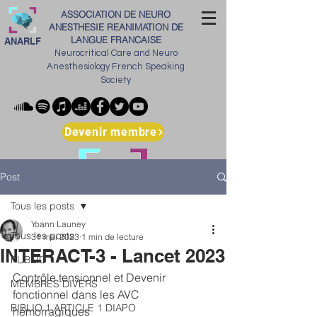
ASSOCIATION DE NEURO
ANESTHESIE REANIMATION DE
LANGUE FRANCAISE
ANARLF
Neurocritical Care and Neuro
Anesthesiology French Speaking
Society
Devenir membre
Post
Tous les posts
Yoann Launey
Tous les posts
31 mai 2023
1 min de lecture
INTERACT-3 - Lancet 2023
PUBLIC
Contrôle tensionnel et Devenir 
MEMBRES DIVERS
fonctionnel dans les AVC 
BIBLIO 1 ARTICLE 1 DIAPO
hémorragiques