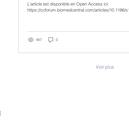
L'article est disponible en Open Access ici:
https://ccforum.biomedcentral.com/articles/10.1186/
467
0
Voir plus
Contactez nous
envoyez un message
N