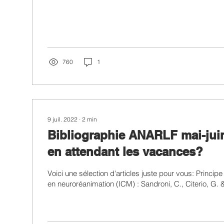
760
1
9 juil. 2022
∙
2
min
Bibliographie ANARLF mai-juin
en attendant les vacances?
Voici une sélection d'articles juste pour vous: Principe
en neuroréanimation (ICM) : Sandroni, C., Citerio, G. &