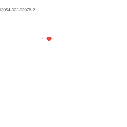
s13054-022-03978-2
1
ANARLF