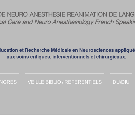
Espa
DE NEURO ANESTHESIE REANIMATION DE LANG
memb
cal Care and Neuro Anesthesiology French Speaki
ucation et Recherche Médicale en Neurosciences appliqu
aux soins critiques, interventionnels et chirurgicaux.
NGRES
VEILLE BIBLIO / REFERENTIELS
DU/DIU