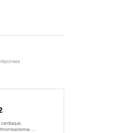
 réponses
2
 cardiaque,
thrombectomie......