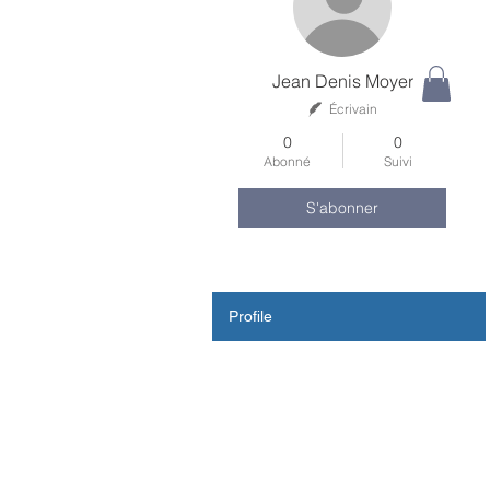
Jean Denis Moyer
Écrivain
0
0
Abonné
Suivi
S'abonner
Profile