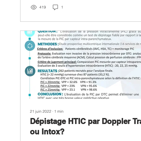
419
1
21 juin 2022
∙
1
min
Dépistage HTIC par Doppler Tr
ou Intox?