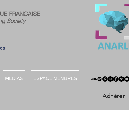
ce
Connexion
UE FRANCAISE
res :
ng Society
ées
MEDIAS
ESPACE MEMBRES
Adhérer