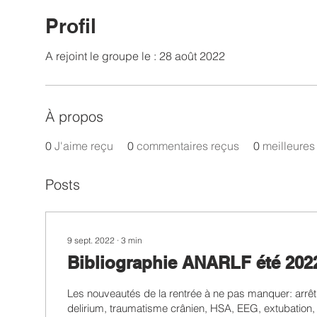
Profil
A rejoint le groupe le : 28 août 2022
À propos
0
J'aime reçu
0
commentaires reçus
0
meilleures
Posts
9 sept. 2022
∙
3
min
Bibliographie ANARLF été 202
Les nouveautés de la rentrée à ne pas manquer: arrêt
delirium, traumatisme crânien, HSA, EEG, extubation, 