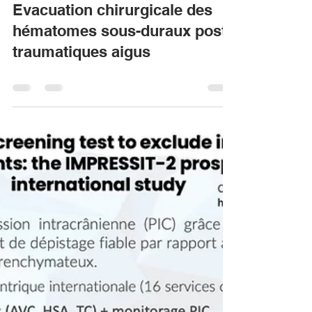
Yoann Launey
9 juil. 2022
0 min de lecture
Evacuation chirurgicale des
hématomes sous-duraux post-
traumatiques aigus