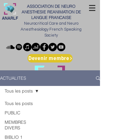
ASSOCIATION DE NEURO
ANESTHESIE REANIMATION DE
LANGUE FRANCAISE
ANARLF
Neurocritical Care and Neuro
Anesthesiology French Speaking
Society
Devenir membre
ACTUALITES
Tous les posts
Tous les posts
PUBLIC
MEMBRES
DIVERS
BIBLIO 1