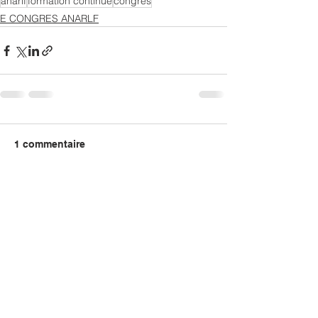
anarlf
formation continue
congres
E CONGRES ANARLF
1 commentaire
Rédigez un commentaire...
Les plus récents
Guest
16 juil. 2025
Merci pour ce partage enrichissant sur l'e-