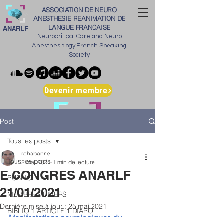
ASSOCIATION DE NEURO
ANESTHESIE REANIMATION DE
LANGUE FRANCAISE
ANARLF
Neurocritical Care and Neuro
Anesthesiology French Speaking
Society
Devenir membre
Post
Tous les posts
rchabanne
Tous les posts
2 mai 2021
1 min de lecture
E CONGRES ANARLF
PUBLIC
21/01/2021
MEMBRES DIVERS
Dernière mise à jour :
25 mai 2021
BIBLIO 1 ARTICLE 1 DIAPO