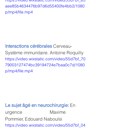
https://video.wixstatic.com/video/55d7bf_65
aee85b4634476b97d6d55400fe4bb2/1080
p/mp4/file.mp4
Interactions cérébrales 
Cerveau-
Système immunitaire. Antoine Roquilly
https://video.wixstatic.com/video/55d7bf_70
79003127474bc39194724e7baa0c7d/1080
p/mp4/file.mp4
Le sujet âgé en neurochirurgie: 
En 
urgence                        Maxime 
Pommier, Edouard Naboulsi
https://video.wixstatic.com/video/55d7bf_04