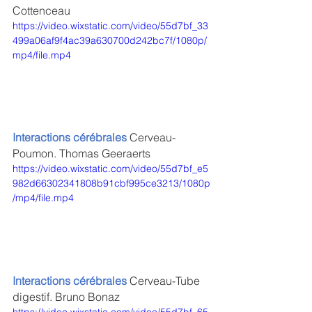
Cottenceau
https://video.wixstatic.com/video/55d7bf_33
499a06af9f4ac39a630700d242bc7f/1080p/
mp4/file.mp4
Interactions cérébrales 
Cerveau-
Poumon. Thomas Geeraerts
https://video.wixstatic.com/video/55d7bf_e5
982d66302341808b91cbf995ce3213/1080p
/mp4/file.mp4
Interactions cérébrales 
Cerveau-Tube 
digestif. Bruno Bonaz