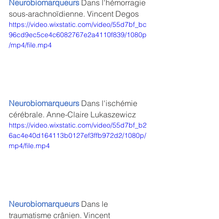
Neurobiomarqueurs 
Dans l'hémorragie 
sous-arachnoïdienne. Vincent Degos
https://video.wixstatic.com/video/55d7bf_bc
96cd9ec5ce4c6082767e2a4110f839/1080p
/mp4/file.mp4
Neurobiomarqueurs 
Dans l'ischémie 
cérébrale. Anne-Claire Lukaszewicz
https://video.wixstatic.com/video/55d7bf_b2
6ac4e40d164113b0127ef3ffb972d2/1080p/
mp4/file.mp4
Neurobiomarqueurs 
Dans le 
traumatisme crânien. Vincent 