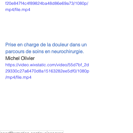
f20e847f4c4f89824ba48d86e69a73/1080p/
mp4/file.mp4
Prise en charge de la douleur dans un 
parcours de soins en neurochirurgie.
Michel Olivier
https://video.wixstatic.com/video/55d7bf_2d
29330c27a6470d8a15163282ee5df0/1080p
/mp4/file.mp4