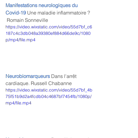
Manifestations neurologiques du 
Covid-19 
Une maladie inflammatoire ?  
 Romain Sonneville
https://video.wixstatic.com/video/55d7bf_c6
187c4c3db048a39380ef884d66de9c/1080
p/mp4/file.mp4
Neurobiomarqueurs 
Dans l'arrêt 
cardiaque. Russell Chabanne
https://video.wixstatic.com/video/55d7bf_4b
75f51b9d2a4fcdb04c4687bf7454fb/1080p/
mp4/file.mp4