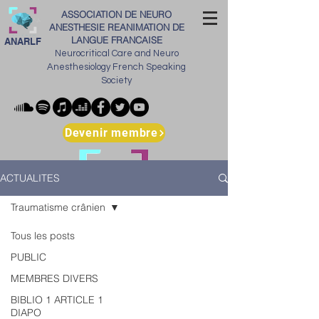
ASSOCIATION DE NEURO
ANESTHESIE REANIMATION DE
LANGUE FRANCAISE
ANARLF
Neurocritical Care and Neuro
Anesthesiology French Speaking
Society
Devenir membre
ACTUALITES
Traumatisme crânien
Tous les posts
PUBLIC
MEMBRES DIVERS
BIBLIO 1 ARTICLE 1
DIAPO