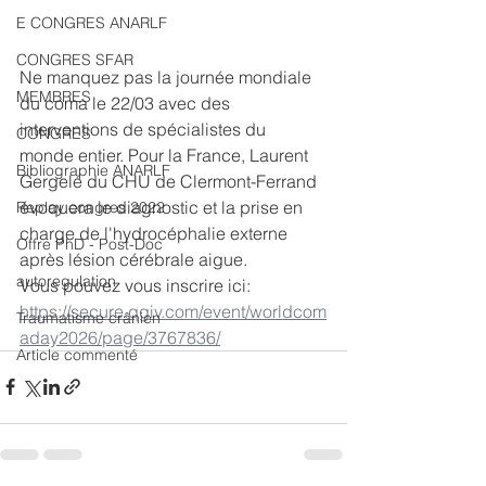
E CONGRES ANARLF
CONGRES SFAR
Ne manquez pas la journée mondiale 
MEMBRES
du coma le 22/03 avec des 
interventions de spécialistes du 
CONGRES
monde entier. Pour la France, Laurent 
Bibliographie ANARLF
Gergelé du CHU de Clermont-Ferrand 
évoquera le diagnostic et la prise en 
Replay congres 2022
charge de l'hydrocéphalie externe 
Offre PhD - Post-Doc
après lésion cérébrale aigue.
autoregulation
Vous pouvez vous inscrire ici:
https://secure.qgiv.com/event/worldcom
Traumatisme crânien
aday2026/page/3767836/
Article commenté