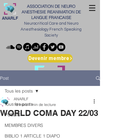
ASSOCIATION DE NEURO
ANESTHESIE REANIMATION DE
LANGUE FRANCAISE
ANARLF
Neurocritical Care and Neuro
Anesthesiology French Speaking
Society
Devenir membre
Post
Tous les posts
ANARLF
Tous les posts
19 mars
1 min de lecture
WORLD COMA DAY 22/03
PUBLIC
MEMBRES DIVERS
BIBLIO 1 ARTICLE 1 DIAPO