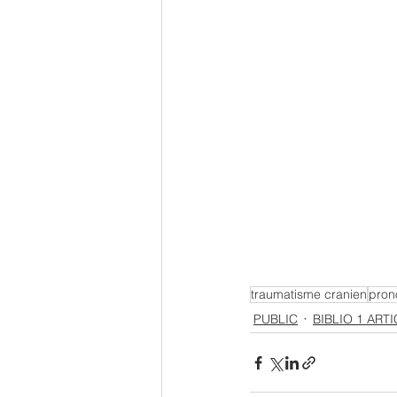
traumatisme cranien
pron
PUBLIC
BIBLIO 1 ART