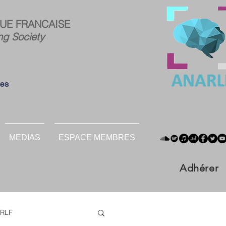
ce
Connexion
UE FRANCAISE
res :
ng Society
ées
MEDIAS
ESPACE MEMBRES
Adhérer
RLF