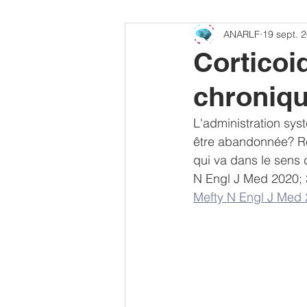
ANARLF
19 sept. 
CONGRES SFAR
MEMBRES
Corticoi
chroniqu
Offre PhD - Post-Doc
autoreg
L'administration sys
être abandonnée? Ré
qui va dans le sens
N Engl J Med 2020; 3
Mefty N Engl J Med