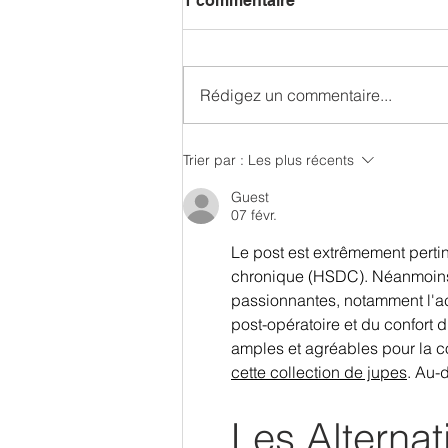
1 commentaire
Rédigez un commentaire...
NOUVEAUTES 2026
Trier par :
Les plus récents
Guest
07 févr.
Le post est extrêmement perti
chronique (HSDC). Néanmoins, 
passionnantes, notamment l'ac
post-opératoire et du confort 
amples et agréables pour la co
cette collection de jupes
. Au-
Les Alterna