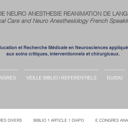
Espa
DE NEURO ANESTHESIE REANIMATION DE LANG
memb
cal Care and Neuro Anesthesiology French Speaki
ucation et Recherche Médicale en Neurosciences appliqu
aux soins critiques, interventionnels et chirurgicaux.
NGRES
VEILLE BIBLIO / REFERENTIELS
DU/DIU
ES DIVERS
BIBLIO 1 ARTICLE 1 DIAPO
E CONGRES ANA