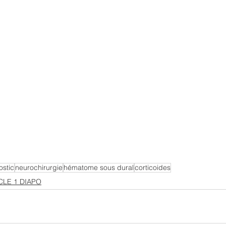
ostic
neurochirurgie
hématome sous dural
corticoides
ICLE 1 DIAPO