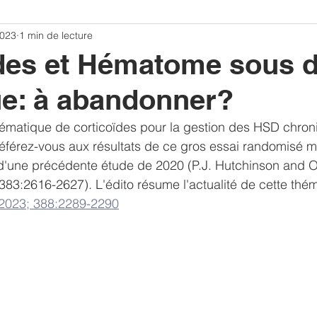
2023
1 min de lecture
CONGRES
Bibliographie ANARLF
Replay congres 20
des et Hématome sous d
e: à abandonner?
ulation
Traumatisme crânien
Article commenté
tématique de corticoïdes pour la gestion des HSD chroni
férez-vous aux résultats de ce gros essai randomisé mu
 d'une précédente étude de 2020 (P.J. Hutchinson and O
83:2616-2627). L'édito résume l'actualité de cette thém
 2023; 388:2289-2290