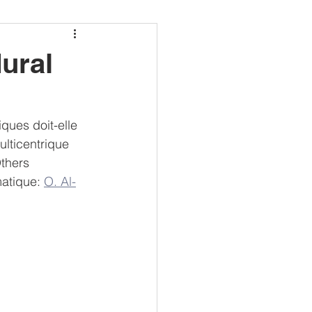
22
ural
ques doit-elle 
lticentrique 
thers
atique: 
O. Al-