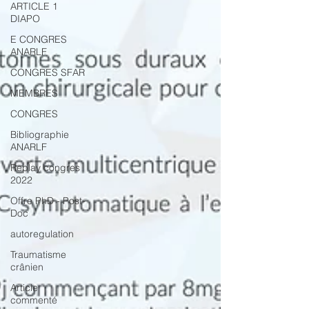
ARTICLE 1
DIAPO
E CONGRES
ANARLF
CONGRES SFAR
MEMBRES
CONGRES
Bibliographie
ANARLF
Replay congres
2022
Offre PhD - Post-
Doc
autoregulation
Traumatisme
crânien
Article
commenté