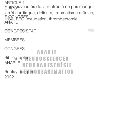
ARTICLE 1
Les nouveautés de la rentrée à ne pas manquer:
DIAPO
arrêt cardiaque, delirium, traumatisme crânien,
E CONGRES
HSA, EEG, extubation, thrombectomie......
ANARLF
CONGRES SFAR
MEMBRES
CONGRES
ANARLF
Bibliographie
NEUROSCIENCES
ANARLF
NEUROANESTHÉSIE
NEURORÉANIMATION
Replay congres
2022
Contactez nous
Offre PhD - Post-
Doc
envoyez un message
autoregulation
Traumatisme
ANARLF
crânien
Les documents présentés par
Article
l'association de NeuroAnesthésie
commenté
Réanimation de Langue Francaise