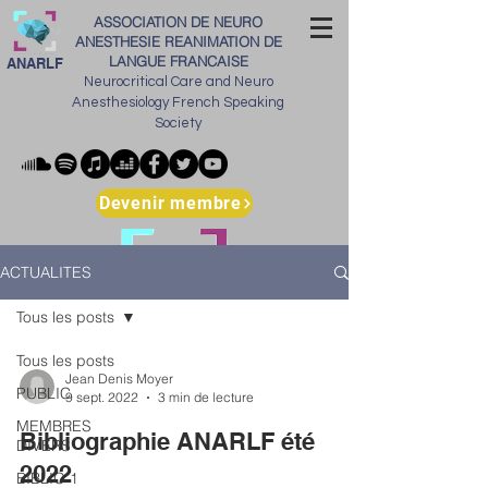
ASSOCIATION DE NEURO
ANESTHESIE REANIMATION DE
LANGUE FRANCAISE
ANARLF
Neurocritical Care and Neuro
Anesthesiology French Speaking
Society
Devenir membre
ACTUALITES
Tous les posts
Tous les posts
Jean Denis Moyer
PUBLIC
9 sept. 2022
3 min de lecture
MEMBRES
Bibliographie ANARLF été
DIVERS
2022
BIBLIO 1