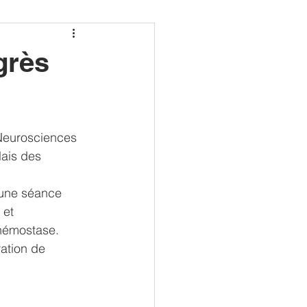
22
grès
Neurosciences 
ais des 
 une séance  
 et 
'hémostase.
ation de 