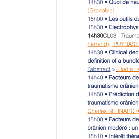
14h30 
•
Quoi de neu
(Grenoble)
15h00 
•
Les outils du
15h30 
•
Electrophys
14h30
CL03 - Trauma
Ferrand)
, 
 PUYBASSE
14h30 
•
Clinical de
definition of a bund
l'abstract
 >
Elodie L
14h40 
•
Facteurs de
traumatisme crânien
14h50 
•
Prédiction 
traumatisme crânien 
Charles BERNARD (C
15h00 
•
Facteurs de
crânien modéré : un
15h10 
•
Intérêt thé