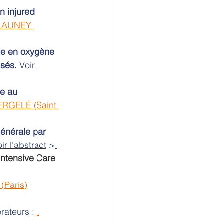
n injured 
LAUNEY 
ale en oxygène 
ésés.
Voir 
e au 
ERGELÉ (Saint 
générale par 
ir l'abstract
 >
Intensive Care 
(Paris)
érateurs : 