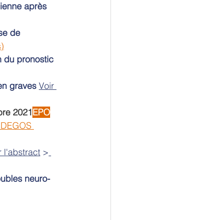
nienne après 
se de 
)
 du pronostic 
en graves
Voir 
bre 2021
EPO
 DEGOS 
r l'abstract
 >
oubles neuro-