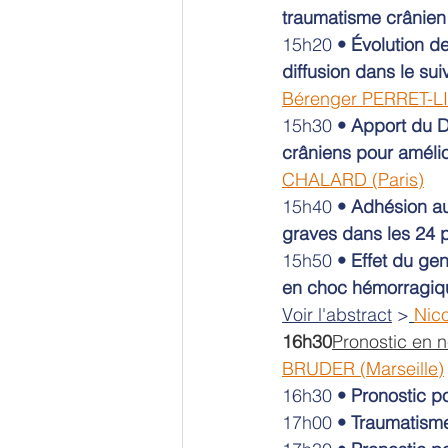
traumatisme crânien
15h20 
•
Évolution de
diffusion dans le su
Bérenger PERRET-LI
15h30 
•
Apport du D
crâniens pour amélior
CHALARD (Paris)
15h40 
•
Adhésion au
graves dans les 24 
15h50 
•
Effet du gen
en choc hémorragiqu
Voir l'abstract
 >
Nico
16h30
Pronostic en 
BRUDER (Marseille)
16h30 
•
Pronostic p
17h00 
•
Traumatisme