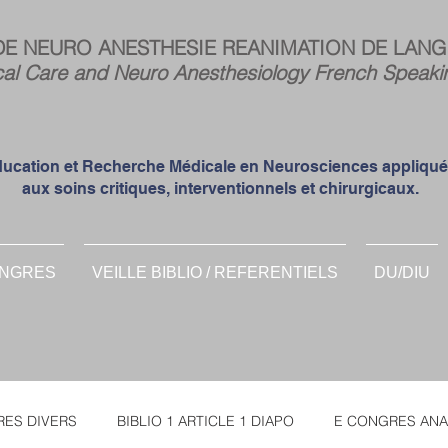
Espa
DE NEURO ANESTHESIE REANIMATION DE LANG
memb
cal Care and Neuro Anesthesiology French Speaki
ucation et Recherche Médicale en Neurosciences appliqu
aux soins critiques, interventionnels et chirurgicaux.
NGRES
VEILLE BIBLIO / REFERENTIELS
DU/DIU
ES DIVERS
BIBLIO 1 ARTICLE 1 DIAPO
E CONGRES ANA