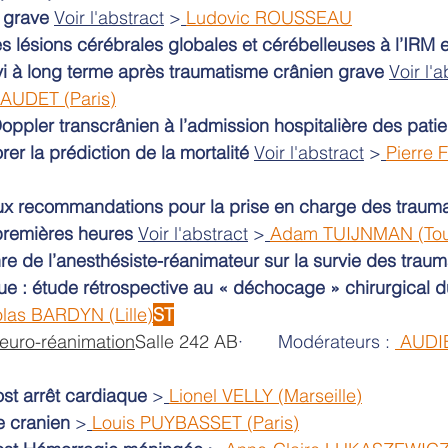
 grave
Voir l'abstract
 >
Ludovic ROUSSEAU
s lésions cérébrales globales et cérébelleuses à l’IRM 
ivi à long terme après traumatisme crânien grave
Voir l'a
AUDET (Paris)
oppler transcrânien à l’admission hospitalière des patie
er la prédiction de la mortalité
Voir l'abstract
 >
Pierre 
x recommandations pour la prise en charge des trauma
premières heures
Voir l'abstract
 >
Adam TUIJNMAN (Tou
re de l’anesthésiste-réanimateur sur la survie des traum
e : étude rétrospective au « déchocage » chirurgical d
las BARDYN (Lille)
ST
neuro-réanimation
Salle 242 AB
·       Modérateurs : 
 AUDI
ost arrêt cardiaque
 >
Lionel VELLY (Marseille)
 cranien
 >
Louis PUYBASSET (Paris)