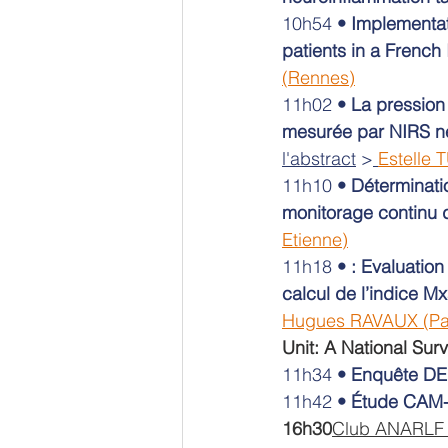
10h54 
•
Implementat
patients in a French 
(Rennes)
11h02 
•
La pression 
mesurée par NIRS ne
l'abstract
 >
Estelle 
11h10 
•
Déterminatio
monitorage continu d
Etienne)
11h18 
•
: Evaluation
calcul de l’indice 
Hugues RAVAUX (Par
Unit: A National Sur
11h34 
•
Enquête D
11h42 
•
Étude CAM
16h30
Club ANARLF :