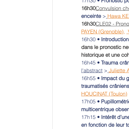
17h30 
•
Pronostic 
16h30
Convulsion ch
enceinte
 >
Hawa KEI
16h30
CLE02 - Prono
PAYEN (Grenoble)
, 
16h30 
•
Introduction
dans le pronostic ne
historique et une coh
16h45 
•
Trauma crân
l'abstract
 >
Juliette
16h55 
•
Impact du g
traumatisés crâniens
HOUCINAT (Toulon)
17h05 
•
Pupillométri
multicentrique obser
17h15 
•
Intérêt d’un
en fonction de leur t