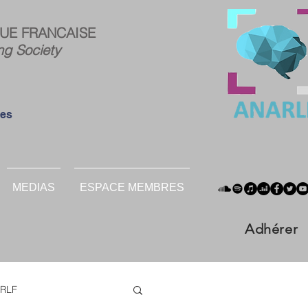
ce
Connexion
UE FRANCAISE
res :
ng Society
ées
MEDIAS
ESPACE MEMBRES
Adhérer
RLF