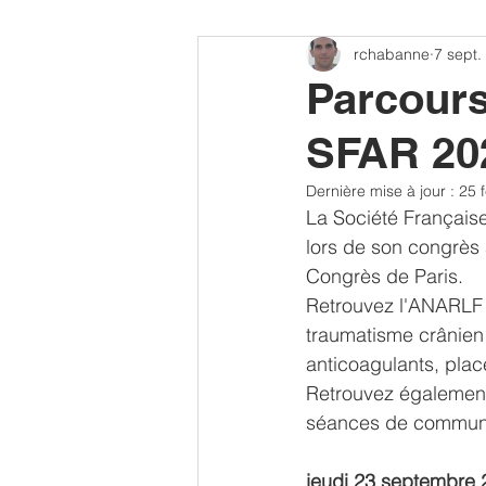
rchabanne
7 sept.
CONGRES SFAR
MEMBRES
Parcour
SFAR 20
Offre PhD - Post-Doc
autoreg
Dernière mise à jour :
25 
La Société Français
lors de son congrès 
Congrès de Paris. 
Retrouvez l'ANARLF 
traumatisme crânien 
anticoagulants, plac
Retrouvez égalemen
séances de communi
jeudi 23 septembre