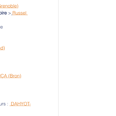
renoble)
oire
 >
Russel 
re
nd)
ÇA (Bron)
urs : 
 DAHYOT-