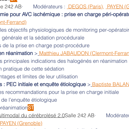
le 242 AB
·       Modérateurs : 
 DEGOS (Paris)
, 
 PAYEN (G
ie pour AVC ischémique : prise en charge péri-opérat
t-Ferrand)
les objectifs physiologiques de monitoring per-opératoi
e générale et la sédation procédurale
s de la prise en charge post-procédure
n réanimation
 >
Matthieu JABAUDON (Clermont-Ferra
s principales indications des halogénés en réanimation
on pratique de cette sédation
ages et limites de leur utilisation
 : PEC initiale et enquête étiologique
 >
Baptiste BALAN
s recommandations pour la prise en charge initiale
 de l’enquête étiologique
oréanimation
ST
ltimodal du cérébrolésé 2.0
Salle 242 AB
·       Modérate
 PAYEN (Grenoble)