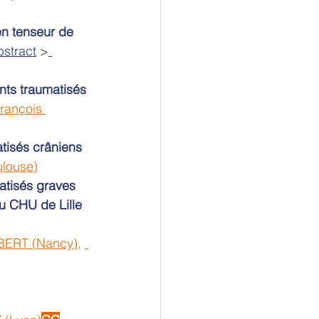
en tenseur de 
bstract
 >
nts traumatisés 
François 
tisés crâniens 
louse)
atisés graves 
u CHU de Lille
BERT (Nancy)
, 