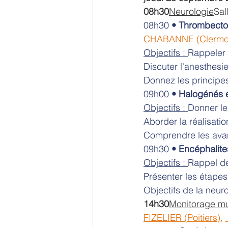
08h30
Neurologie
Sal
08h30 
•
Thrombectom
CHABANNE (Clermon
Objectifs : 
Rappeler 
Discuter l'anesthesi
Donnez les principe
09h00 
•
Halogénés e
Objectifs : 
Donner le
Aborder la réalisati
Comprendre les avant
09h30 
•
Encéphalites
Objectifs : 
Rappel de
Présenter les étapes
Objectifs de la neur
14h30
Monitorage mu
FIZELIER (Poitiers)
, 