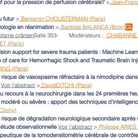
f pour la pression de perfusion cérébrale?
 >
Jean-Fran
 futur 
>
Benjamin CHOUSTERMAN (Paris)
iologie en réanimation 
>
Baptiste BALANÇA (Bron)
CL
tisme crânien
Salle 353
·       Modérateurs : 
 CHABANNE (
T (Paris)
cision support for severe trauma patients : Machine Lea
le of care for Hemorrhagic Shock and Traumatic Brain Inj
ANG (Paris)
 risque de vasospasme réfractaire à la nimodipine dans 
Voir l'abstract
 >
DavidDITCHI (Paris)
du recours à la neurochirurgie dans les 24 premières he
modéré ou sévère : apport des techniques d’intelligence 
lichy)
 risque de dégradation neurologique secondaire après 
 étude observationnelle
Voir l'abstract
 >
Philippe ARIES 
rapeutique de la tomodensitométrie cérébrale de contrôle