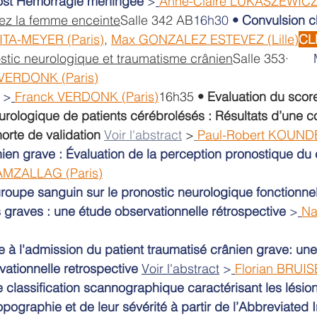
post Hémorragie méningée
 >
Anne-Claire LUKASZEWICZ
ez la femme enceinte
Salle 342 AB
16h30 
•
Convulsion c
TA-MEYER (Paris)
, 
Max GONZALEZ ESTEVEZ (Lille)
CL
stic neurologique et traumatisme crânien
Salle 353
·     
 VERDONK (Paris)
 >
Franck VERDONK (Paris)
16h35 
•
Evaluation du sco
urologique de patients cérébrolésés : Résultats d’une c
orte de validation
Voir l'abstract
 >
Paul-Robert KOUNDÉ
ien grave : Évaluation de la perception pronostique du c
 AMZALLAG (Paris)
roupe sanguin sur le pronostic neurologique fonctionnel
 graves : une étude observationnelle rétrospective
 >
Na
e à l'admission du patient traumatisé crânien grave: une
vationnelle retrospective
Voir l'abstract
 >
Florian BRUIS
e classification scannographique caractérisant les lésio
opographie et de leur sévérité à partir de l’Abbreviated 