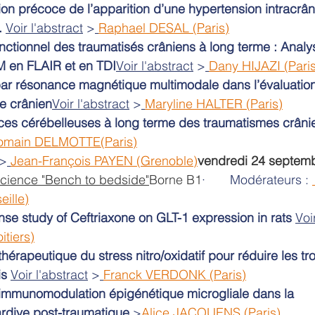
tion précoce de l’apparition d’une hypertension intracrâ
.
Voir l'abstract
 >
Raphael DESAL (Paris)
onctionnel des traumatisés crâniens à long terme : Analy
M en FLAIR et en TDI
Voir l'abstract
 >
Dany HIJAZI (Paris
par résonance magnétique multimodale dans l’évaluation
e crânien
Voir l'abstract
 >
Maryline HALTER (Paris)
s cérébelleuses à long terme des traumatismes crâni
Romain DELMOTTE(Paris)
 >
Jean-François PAYEN (Grenoble)
vendredi 24 septem
cience "Bench to bedside"
Borne B1
·       Modérateurs : 
eille)
se study of Ceftriaxone on GLT-1 expression in rats
Voi
tiers)
hérapeutique du stress nitro/oxidatif pour réduire les tr
is
Voir l'abstract
 >
Franck VERDONK (Paris)
l’immunomodulation épigénétique microgliale dans la 
ardive post-traumatique
 >
Alice JACQUENS (Paris)