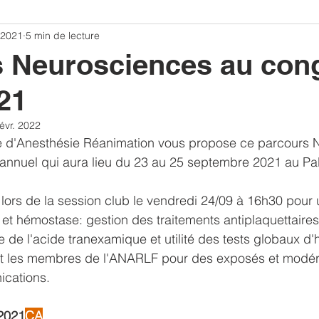
 2021
5 min de lecture
CONGRES
Bibliographie ANARLF
Replay congres 20
s Neurosciences au con
21
ulation
Traumatisme crânien
Article commenté
févr. 2022
e d'Anesthésie Réanimation vous propose ce parcours 
annuel qui aura lieu du 23 au 25 septembre 2021 au Pal
lors de la session club le vendredi 24/09 à 16h30 pour
et hémostase: gestion des traitements antiplaquettaires
e de l'acide tranexamique et utilité des tests globaux d
t les membres de l'ANARLF pour des exposés et modér
cations.
 2021
CA