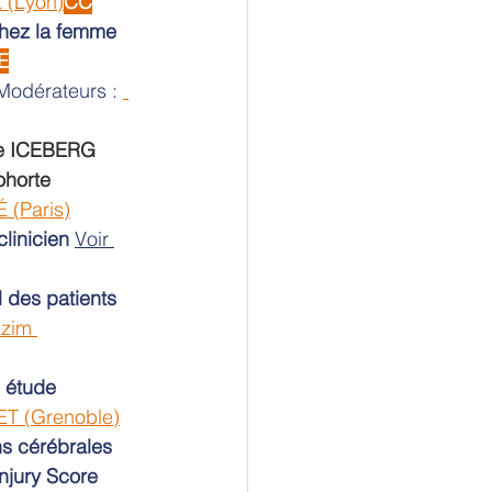
 (Lyon)
CC
hez la femme 
E
  Modérateurs : 
re ICEBERG 
ohorte 
 (Paris)
linicien
Voir 
 des patients 
zim 
 étude 
ET (Grenoble)
ns cérébrales 
Injury Score 