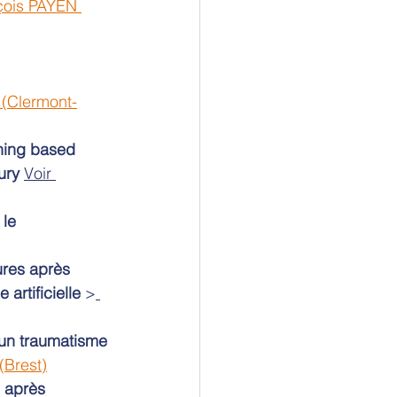
çois PAYEN 
Clermont-
rning based 
ury
Voir 
le 
ures après 
artificielle
 >
un traumatisme 
(Brest)
 après 