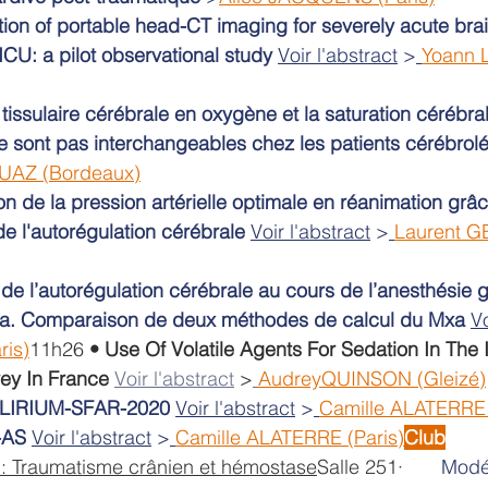
ion of portable head-CT imaging for severely acute brai
ICU: a pilot observational study
Voir l'abstract
 >
Yoann 
tissulaire cérébrale en oxygène et la saturation cérébr
 sont pas interchangeables chez les patients cérébrol
TUAZ (Bordeaux)
n de la pression artérielle optimale en réanimation grâc
e l'autorégulation cérébrale
Voir l'abstract
 >
Laurent G
 de l’autorégulation cérébrale au cours de l’anesthésie 
Mxa. Comparaison de deux méthodes de calcul du Mxa
Vo
is)
11h26 
•
Use Of Volatile Agents For Sedation In The 
vey In France
Voir l'abstract
 >
AudreyQUINSON (Gleizé)
ELIRIUM-SFAR-2020
Voir l'abstract
 >
Camille ALATERRE 
-AS
Voir l'abstract
 >
Camille ALATERRE (Paris)
Club
 Traumatisme crânien et hémostase
Salle 251
·       Mod