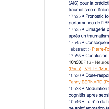
(AIS) pour la prédic
traumatisme crânien
17h25 
•
Pronostic f
performance de l’IR
17h35 
•
L’imagerie 
après un traumatism
17h45 
•
Conséquence
l'abstract
 >
Pierre-
17h55 
•
Conclusion
10h30
EP16 - Neuros
(Paris)
, 
 VELLY (Mars
10h30 
•
Dose-respon
Fanny BERNARD (Poi
10h38 
•
Modulation t
cognitifs après seps
10h46 
•
Le rôle de 
neuroinflammation t