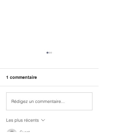
1 commentaire
Rédigez un commentaire...
ENQUETE GIF-POC
CONGRES ANA
cognition péri-
CAEN 2026
opératoire
Les plus récents
Guest
29 déc. 2025