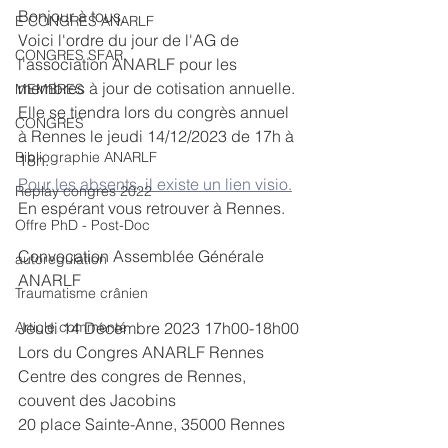
Bonjour à tous.
E CONGRES ANARLF
Voici l'ordre du jour de l'AG de 
CONGRES SFAR
l'association ANARLF pour les 
membres à jour de cotisation annuelle. 
MEMBRES
Elle se tiendra lors du congrès annuel 
CONGRES
à Rennes le jeudi 14/12/2023 de 17h à 
Bibliographie ANARLF
18h.
Pour les absents, il existe un lien visio.
Replay congres 2022
En espérant vous retrouver à Rennes.
Offre PhD - Post-Doc
Convocation Assemblée Générale 
autoregulation
ANARLF
Traumatisme crânien
Article commenté
Jeudi 14 Décembre 2023 17h00-18h00
Lors du Congres ANARLF Rennes
Centre des congres de Rennes, 
couvent des Jacobins
20 place Sainte-Anne, 35000 Rennes