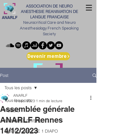
ASSOCIATION DE NEURO
ANESTHESIE REANIMATION DE
LANGUE FRANCAISE
ANARLF
Neurocritical Care and Neuro
Anesthesiology French Speaking
Society
Devenir membre
Post
Tous les posts
ANARLF
Tous les posts
13 déc. 2023
1 min de lecture
Assemblée générale
PUBLIC
ANARLF Rennes
MEMBRES DIVERS
14/12/2023
BIBLIO 1 ARTICLE 1 DIAPO