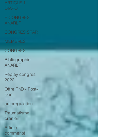
ARTICLE 1
DIAPO
E CONGRES
ANARLF
CONGRES SFAR
MEMBRES
CONGRES
Bibliographie
ANARLF
Replay congres
2022
Offre PhD - Post-
Doc
autoregulation
Traumatisme
crânien
Article
commenté