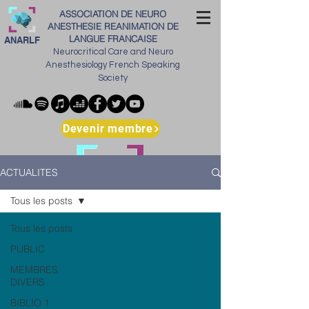
ASSOCIATION DE NEURO
ANESTHESIE REANIMATION DE
LANGUE FRANCAISE
ANARLF
Neurocritical Care and Neuro
Anesthesiology French Speaking
Society
Devenir membre
ACTUALITES
Tous les posts
Tous les posts
PUBLIC
MEMBRES
DIVERS
BIBLIO 1