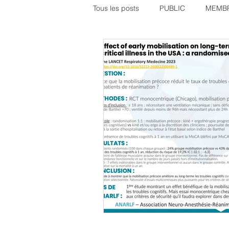
Tous les posts
PUBLIC
MEMBR
CONGRES SFAR
MEMBRES
Offre PhD - Post-Doc
autoreg