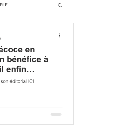
RLF
22
e
récoce en
n bénéfice à
l enfin
 son éditorial ICI