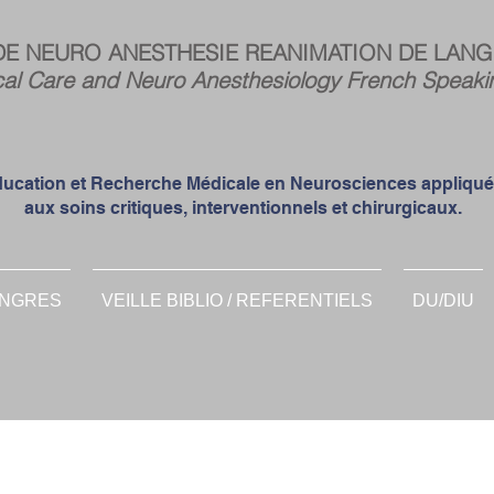
Espa
DE NEURO ANESTHESIE REANIMATION DE LANG
memb
cal Care and Neuro Anesthesiology French Speaki
ucation et Recherche Médicale en Neurosciences appliqu
aux soins critiques, interventionnels et chirurgicaux.
NGRES
VEILLE BIBLIO / REFERENTIELS
DU/DIU