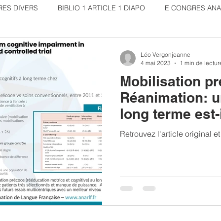
ES DIVERS
BIBLIO 1 ARTICLE 1 DIAPO
E CONGRES ANA
CONGRES
Bibliographie ANARLF
Replay congres 20
Léo Vergonjeanne
4 mai 2023
1 min de lectur
Mobilisation p
ulation
Traumatisme crânien
Article commenté
Réanimation: u
long terme est-i
démontré?
Retrouvez l'article original et