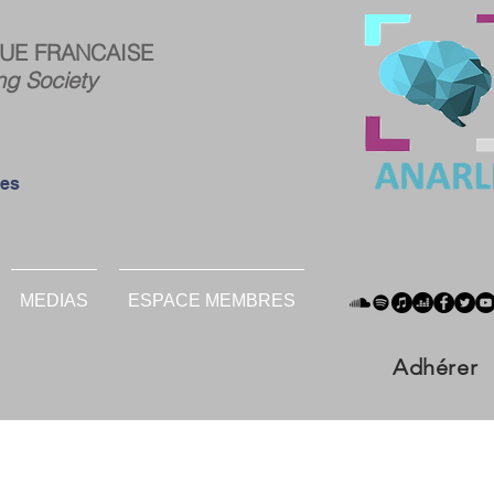
ce
Connexion
UE FRANCAISE
res :
ng Society
ées
MEDIAS
ESPACE MEMBRES
Adhérer