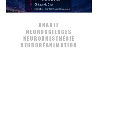
ANARLF
NEUROSCIENCES
NEUROANESTHÉSIE
NEURORÉANIMATION
Contactez nous
envoyez un message
ANARLF
Les documents présentés par
l'association de NeuroAnesthésie
Réanimation de Langue Francaise
(ANARLF) n'engagent que leurs auteurs et
ne sauraient constituer un standard de
soin ou une recommandation officielle.