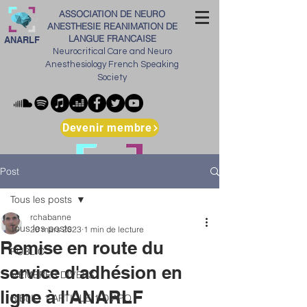
ASSOCIATION DE NEURO
ANESTHESIE REANIMATION DE
LANGUE FRANCAISE
ANARLF
Neurocritical Care and Neuro
Anesthesiology French Speaking
Society
Devenir membre
Post
Tous les posts
rchabanne
Tous les posts
20 mars 2023
1 min de lecture
Remise en route du
PUBLIC
service d'adhésion en
MEMBRES DIVERS
ligne à l'ANARLF
BIBLIO 1 ARTICLE 1 DIAPO