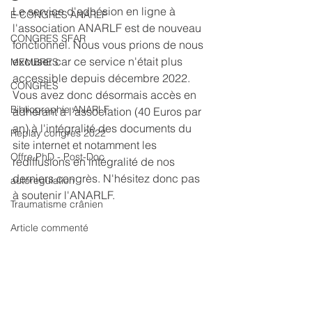
Le service d'adhésion en ligne à 
E CONGRES ANARLF
l'association ANARLF est de nouveau 
CONGRES SFAR
fonctionnel. Nous vous prions de nous 
excuser car ce service n'était plus 
MEMBRES
accessible depuis décembre 2022. 
CONGRES
Vous avez donc désormais accès en 
Bibliographie ANARLF
adhérant à l'association (40 Euros par 
an) à l'intégralité des documents du 
Replay congres 2022
site internet et notamment les 
Offre PhD - Post-Doc
rediffusions en intégralité de nos 
derniers congrès. N'hésitez donc pas 
autoregulation
à soutenir l'ANARLF.
Traumatisme crânien
Article commenté