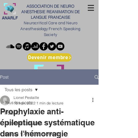
ASSOCIATION DE NEURO
ANESTHESIE REANIMATION DE
LANGUE FRANCAISE
ANARLF
Neurocritical Care and Neuro
Anesthesiology French Speaking
Society
Devenir membre
Post
Tous les posts
Lionel Pestaille
Tous les posts
15 nov. 2022
1 min de lecture
Prophylaxie anti-
PUBLIC
épileptique systématique
MEMBRES DIVERS
dans l'hémorragie
BIBLIO 1 ARTICLE 1 DIAPO