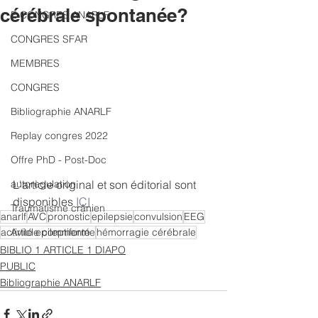
cérébrale spontanée?
E CONGRES ANARLF
CONGRES SFAR
MEMBRES
CONGRES
Bibliographie ANARLF
Replay congres 2022
Offre PhD - Post-Doc
L'article original et son éditorial sont 
autoregulation
disponibles 
ICI
Traumatisme crânien
anarlf
AVC
pronostic
epilepsie
convulsion
EEG
activité epileptiforme
hémorragie cérébrale
Article commenté
BIBLIO 1 ARTICLE 1 DIAPO
PUBLIC
Bibliographie ANARLF