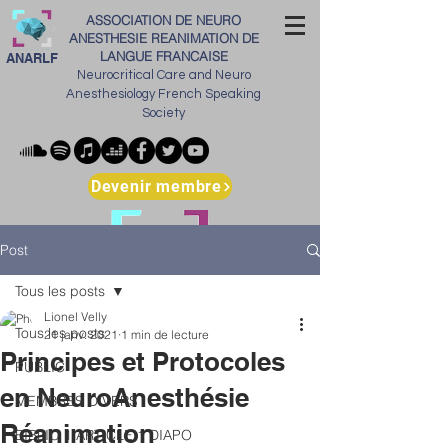
ASSOCIATION DE NEURO
ANESTHESIE REANIMATION DE
LANGUE FRANCAISE
ANARLF
Neurocritical Care and Neuro
Anesthesiology French Speaking
Society
Devenir membre
Post
Tous les posts
Lionel Velly
Tous les posts
21 janv. 2021
1 min de lecture
Principes et Protocoles
PUBLIC
en NeuroAnesthésie
MEMBRES DIVERS
Réanimation
BIBLIO 1 ARTICLE 1 DIAPO