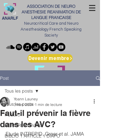
ASSOCIATION DE NEURO
ANESTHESIE REANIMATION DE
LANGUE FRANCAISE
ANARLF
Neurocritical Care and Neuro
Anesthesiology French Speaking
Society
Devenir membre
Post
Tous les posts
Yoann Launey
Tous les posts
3 nov. 2024
1 min de lecture
Faut-il prévenir la fièvre
PUBLIC
dans les AVC?
MEMBRES DIVERS
Etude INTREPID, Greer et al. JAMA 
BIBLIO 1 ARTICLE 1 DIAPO