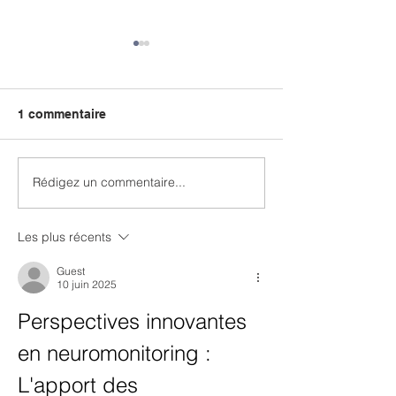
1 commentaire
CONGRES NICIS 2026
Rédigez un commentaire...
ENQUETE DERI
LCR
Les plus récents
Guest
10 juin 2025
Perspectives innovantes 
en neuromonitoring : 
L'apport des 