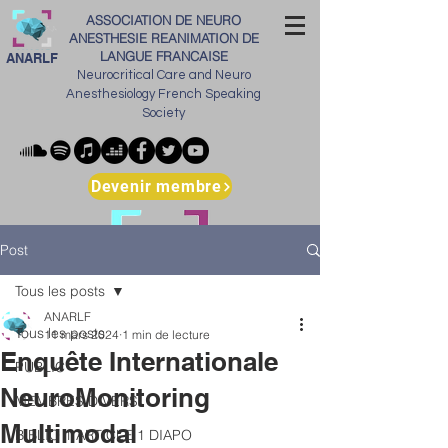
ASSOCIATION DE NEURO
ANESTHESIE REANIMATION DE
LANGUE FRANCAISE
ANARLF
Neurocritical Care and Neuro
Anesthesiology French Speaking
Society
Devenir membre
Post
Tous les posts
ANARLF
Tous les posts
11 mars 2024
1 min de lecture
Enquête Internationale
PUBLIC
NeuroMonitoring
MEMBRES DIVERS
Multimodal
BIBLIO 1 ARTICLE 1 DIAPO