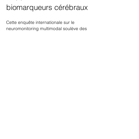
biomarqueurs cérébraux
Cette enquête internationale sur le 
neuromonitoring multimodal soulève des 
questions fascinantes sur l'évolution des 
pratiques diagnostiques en neurologie 
critique. Au-delà des techniques 
traditionnelles, l'intégration de nouveaux 
biomarqueurs liquoriens révolutionne notre 
compréhension des lésions cérébrales 
secondaires.
Les biomarqueurs émergents 
: une fenêtre sur la 
neuroplasticité
Les protéines tau et les neurofilaments 
légers (NfL) émergent comme des 
marqueurs précoces de souffrance 
axonale. Ces molécules, détectables dans 