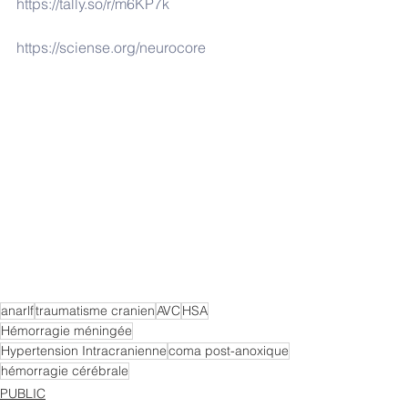
https://tally.so/r/m6KP7k
https://sciense.org/neurocore
anarlf
traumatisme cranien
AVC
HSA
Hémorragie méningée
Hypertension Intracranienne
coma post-anoxique
hémorragie cérébrale
PUBLIC