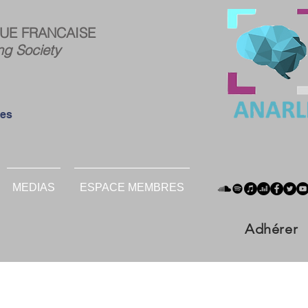
ce
Connexion
UE FRANCAISE
res :
ng Society
ées
MEDIAS
ESPACE MEMBRES
Adhérer