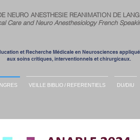
Espa
DE NEURO ANESTHESIE REANIMATION DE LANG
memb
cal Care and Neuro Anesthesiology French Speaki
ucation et Recherche Médicale en Neurosciences appliqu
aux soins critiques, interventionnels et chirurgicaux.
NGRES
VEILLE BIBLIO / REFERENTIELS
DU/DIU