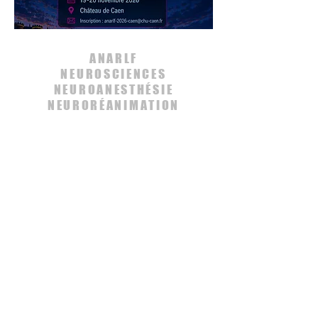
ANARLF
NEUROSCIENCES
NEUROANESTHÉSIE
NEURORÉANIMATION
Contactez nous
envoyez un message
ANARLF
Les documents présentés par
l'association de NeuroAnesthésie
Réanimation de Langue Francaise
(ANARLF) n'engagent que leurs auteurs et
ne sauraient constituer un standard de
soin ou une recommandation officielle.